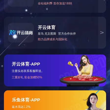
合作品牌
联系我们
020-87566596
关于我们
您现在的位置：
火狐官方网站-火狐(中国)
>
关于BOSS
>
荣誉资质
关于我们
全部分类
