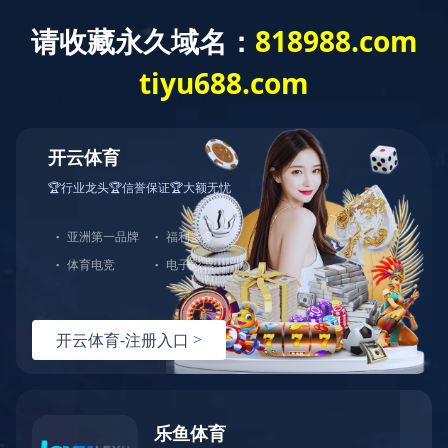
火狐官方网站
火狐官方网站-火狐(中国)
解决方案

解决方案
进一步了解

弱电系统建设及智能化系统
信息安全整体解决方案
安全云解决方案