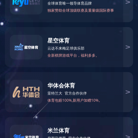
安全无线网络建设方案
智能化机房建设及动环监测
分支组网及移动办公
智能化组网解决方案
新闻资讯

新闻资讯
进一步了解

火狐官方网站
行业新闻
工程案例
